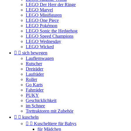
LEGO Der Herr der Ringe
LEGO Marvel
LEGO Minifiguren
LEGO One Piece
LEGO Pokémon
LEGO Sonic the Hedgehog
LEGO Speed Champions
LEGO Wednesday
LEGO Wicked


sich bewegen
Lauflernwagen
Rutscher
Dreiräder
Laufräder
Roller
Go Karts
Fahrräder
PUKY
Geschicklichkeit
im Schnee
Trettraktoren mit Zubehör


kuscheln


Kuscheltiere für Babys
für Mädchen