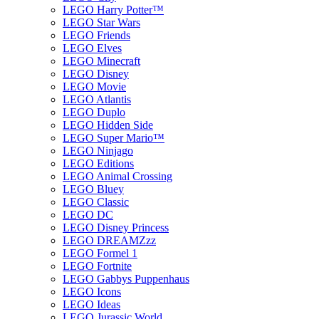
LEGO Harry Potter™
LEGO Star Wars
LEGO Friends
LEGO Elves
LEGO Minecraft
LEGO Disney
LEGO Movie
LEGO Atlantis
LEGO Duplo
LEGO Hidden Side
LEGO Super Mario™
LEGO Ninjago
LEGO Editions
LEGO Animal Crossing
LEGO Bluey
LEGO Classic
LEGO DC
LEGO Disney Princess
LEGO DREAMZzz
LEGO Formel 1
LEGO Fortnite
LEGO Gabbys Puppenhaus
LEGO Icons
LEGO Ideas
LEGO Jurassic World