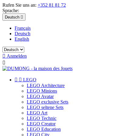
Rufen Sie uns an:
+352 81 81 72
Sprache:
Deutsch

Français
Deutsch
English

Anmelden



LEGO
LEGO Architecture
LEGO Minions
LEGO Avatar
LEGO exclusive Sets
LEGO seltene Sets
LEGO Art
LEGO Technic
LEGO Creator
LEGO Education
LEGO City