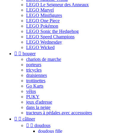
LEGO Le Seigneur des Anneaux
LEGO Marvel
LEGO Minifigures
LEGO One Piece
LEGO Pokémon
LEGO Sonic the Hedgehog
LEGO Speed Champions
LEGO Wednesday
LEGO Wicked


bouger
chariots de marche
porteurs
tricycles
draisiennes
trottinettes
Go Karts
vélos
PUKY
jeux d'adresse
dans la neige
tracteurs à pédales avec accessoires


câliner


doudous
doudous fille