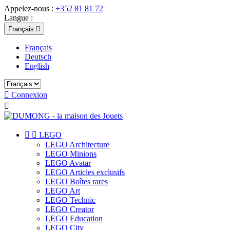
Appelez-nous :
+352 81 81 72
Langue :
Français

Français
Deutsch
English

Connexion



LEGO
LEGO Architecture
LEGO Minions
LEGO Avatar
LEGO Articles exclusifs
LEGO Boîtes rares
LEGO Art
LEGO Technic
LEGO Creator
LEGO Education
LEGO City