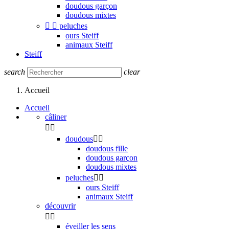
doudous garçon
doudous mixtes


peluches
ours Steiff
animaux Steiff
Steiff
search
clear
Accueil
Accueil
câliner


doudous


doudous fille
doudous garçon
doudous mixtes
peluches


ours Steiff
animaux Steiff
découvrir


éveiller les sens