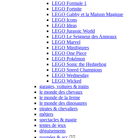
LEGO Formule 1
LEGO Fortnite
LEGO Gabby et la Maison Magique
LEGO Icons
LEGO Ideas
LEGO Jurassic World
LEGO Le Seigneur des Anneaux
LEGO Marvel
LEGO Minifigures
LEGO One Piece
LEGO Pokémon
LEGO Sonic the Hedgehog
LEGO Speed Champions
LEGO Wednesday
LEGO Wicked
garages, voitures & trains
le monde des chevaux
le monde de la ferme
le monde des dinosaures
pirates & chevaliers
métiers
spectacles & magie
tentes de jeux
déguisements
poupées & acc.

