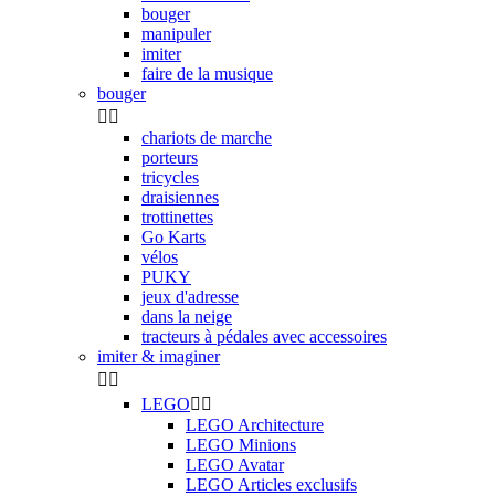
bouger
manipuler
imiter
faire de la musique
bouger


chariots de marche
porteurs
tricycles
draisiennes
trottinettes
Go Karts
vélos
PUKY
jeux d'adresse
dans la neige
tracteurs à pédales avec accessoires
imiter & imaginer


LEGO


LEGO Architecture
LEGO Minions
LEGO Avatar
LEGO Articles exclusifs