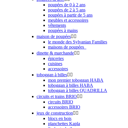
poupées de 0 à 2 ans
poupées de 2 à 5 ans
poupées à partir de 5 ans
meubles et accessoires
vêtements
poupées à mains
maison de poupées


le monde des Sylvanian Families
maisons de poupées_
dinette & marchande


épiceries
cuisines
accessoires
toboggan à billes


mon premier toboggan HABA
toboggan à billes HABA
toboggan à billes QUADRILLA
circuits et trains BRIO


circuits BRIO
accessoires BRIO
jeux de construction


blocs en bois
planchettes Kapla