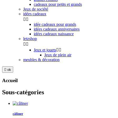
cadeaux pour petits et grands
Jeux de société
idées cadeaux


idée cadeaux pour grands
idées cadeaux anniversaires
idées cadeaux naissance
letzshop


Jeux et jouets


Jeux de plein air
meubles & décoration

ok
Accueil
Sous-catégories
câliner