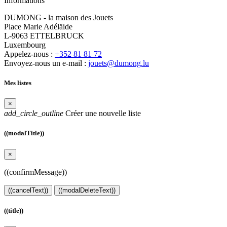
Informations
DUMONG - la maison des Jouets
Place Marie Adéläide
L-9063 ETTELBRUCK
Luxembourg
Appelez-nous :
+352 81 81 72
Envoyez-nous un e-mail :
jouets@dumong.lu
Mes listes
×
add_circle_outline
Créer une nouvelle liste
((modalTitle))
×
((confirmMessage))
((cancelText))
((modalDeleteText))
((title))