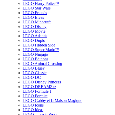
LEGO Harry Potter™
LEGO Star Wars
LEGO Friends
LEGO Elves
LEGO Minecraft
LEGO Disney
LEGO Movie
LEGO Atlantis
LEGO Duplo
LEGO Hidden Side
LEGO Super Mario™
LEGO Ninjago
LEGO Editions
LEGO Animal Crossing
LEGO Bluey
LEGO Classic
LEGO DC
LEGO Disney Princess
LEGO DREAMZzz
LEGO Formule 1
LEGO Fortnite
LEGO Gabby et la Maison Magique
LEGO Icons
LEGO Ideas
LEGO Jurassic World