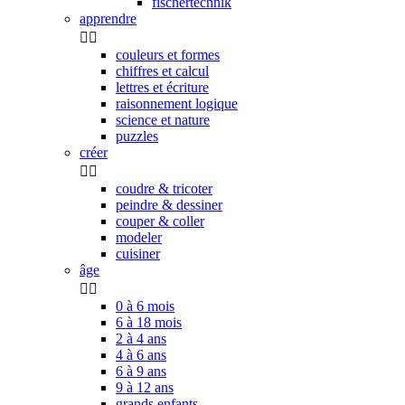
fischertechnik
apprendre


couleurs et formes
chiffres et calcul
lettres et écriture
raisonnement logique
science et nature
puzzles
créer


coudre & tricoter
peindre & dessiner
couper & coller
modeler
cuisiner
âge


0 à 6 mois
6 à 18 mois
2 à 4 ans
4 à 6 ans
6 à 9 ans
9 à 12 ans
grands enfants