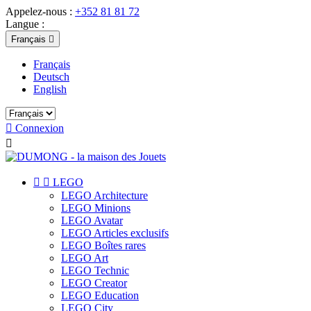
Appelez-nous :
+352 81 81 72
Langue :
Français

Français
Deutsch
English

Connexion



LEGO
LEGO Architecture
LEGO Minions
LEGO Avatar
LEGO Articles exclusifs
LEGO Boîtes rares
LEGO Art
LEGO Technic
LEGO Creator
LEGO Education
LEGO City