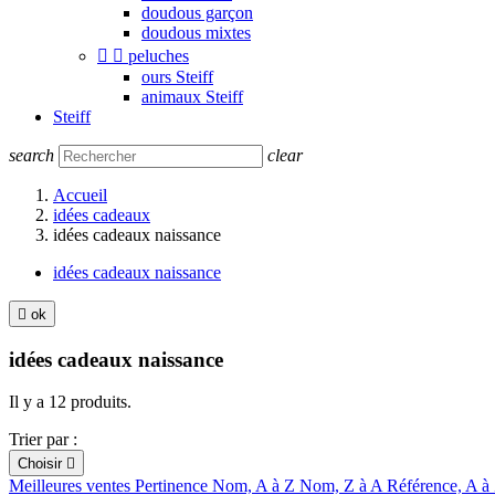
doudous garçon
doudous mixtes


peluches
ours Steiff
animaux Steiff
Steiff
search
clear
Accueil
idées cadeaux
idées cadeaux naissance
idées cadeaux naissance

ok
idées cadeaux naissance
Il y a 12 produits.
Trier par :
Choisir

Meilleures ventes
Pertinence
Nom, A à Z
Nom, Z à A
Référence, A à