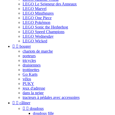
LEGO Le Seigneur des Anneaux
LEGO Marvel
LEGO Minifigures
LEGO One Piece
LEGO Pokémon
LEGO Sonic the Hedgehog
LEGO Speed Champions
LEGO Wednesday
LEGO Wicked


bouger
chariots de marche
porteurs
tricycles
draisiennes
trottinettes
Go Karts
vélos
PUKY
jeux d'adresse
dans la neige
tracteurs à pédales avec accessoires


câliner


doudous
doudous fille