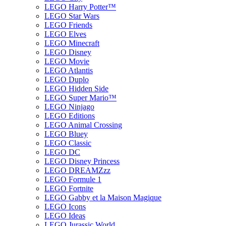
LEGO Harry Potter™
LEGO Star Wars
LEGO Friends
LEGO Elves
LEGO Minecraft
LEGO Disney
LEGO Movie
LEGO Atlantis
LEGO Duplo
LEGO Hidden Side
LEGO Super Mario™
LEGO Ninjago
LEGO Editions
LEGO Animal Crossing
LEGO Bluey
LEGO Classic
LEGO DC
LEGO Disney Princess
LEGO DREAMZzz
LEGO Formule 1
LEGO Fortnite
LEGO Gabby et la Maison Magique
LEGO Icons
LEGO Ideas
LEGO Jurassic World