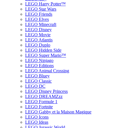
LEGO Harry Potter™
LEGO Star Wars
LEGO Friends
LEGO Elves
LEGO Minecraft
LEGO Disney
LEGO Movie
LEGO Atlantis
LEGO Duplo
LEGO Hidden Side
LEGO Super Mario™
LEGO Ninjago
LEGO Editions
LEGO Animal Crossing
LEGO Bluey
LEGO Classic
LEGO DC
LEGO Disney Princess
LEGO DREAMZzz
LEGO Formule 1
LEGO Fortnite
LEGO Gabby et la Maison Magique
LEGO Icons
LEGO Ideas
LEGO Jurassic World