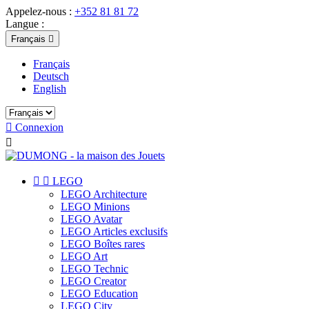
Appelez-nous :
+352 81 81 72
Langue :
Français

Français
Deutsch
English

Connexion



LEGO
LEGO Architecture
LEGO Minions
LEGO Avatar
LEGO Articles exclusifs
LEGO Boîtes rares
LEGO Art
LEGO Technic
LEGO Creator
LEGO Education
LEGO City