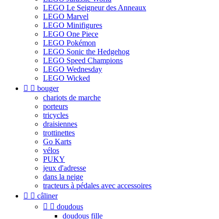
LEGO Le Seigneur des Anneaux
LEGO Marvel
LEGO Minifigures
LEGO One Piece
LEGO Pokémon
LEGO Sonic the Hedgehog
LEGO Speed Champions
LEGO Wednesday
LEGO Wicked


bouger
chariots de marche
porteurs
tricycles
draisiennes
trottinettes
Go Karts
vélos
PUKY
jeux d'adresse
dans la neige
tracteurs à pédales avec accessoires


câliner


doudous
doudous fille