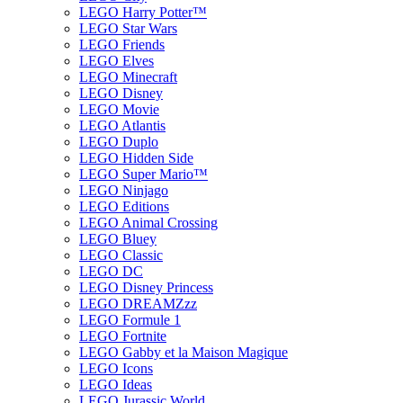
LEGO Harry Potter™
LEGO Star Wars
LEGO Friends
LEGO Elves
LEGO Minecraft
LEGO Disney
LEGO Movie
LEGO Atlantis
LEGO Duplo
LEGO Hidden Side
LEGO Super Mario™
LEGO Ninjago
LEGO Editions
LEGO Animal Crossing
LEGO Bluey
LEGO Classic
LEGO DC
LEGO Disney Princess
LEGO DREAMZzz
LEGO Formule 1
LEGO Fortnite
LEGO Gabby et la Maison Magique
LEGO Icons
LEGO Ideas
LEGO Jurassic World