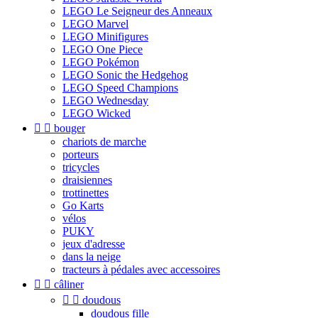
LEGO Le Seigneur des Anneaux
LEGO Marvel
LEGO Minifigures
LEGO One Piece
LEGO Pokémon
LEGO Sonic the Hedgehog
LEGO Speed Champions
LEGO Wednesday
LEGO Wicked


bouger
chariots de marche
porteurs
tricycles
draisiennes
trottinettes
Go Karts
vélos
PUKY
jeux d'adresse
dans la neige
tracteurs à pédales avec accessoires


câliner


doudous
doudous fille