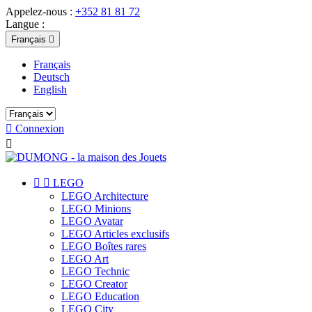
Appelez-nous :
+352 81 81 72
Langue :
Français

Français
Deutsch
English

Connexion



LEGO
LEGO Architecture
LEGO Minions
LEGO Avatar
LEGO Articles exclusifs
LEGO Boîtes rares
LEGO Art
LEGO Technic
LEGO Creator
LEGO Education
LEGO City