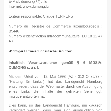
E-Mail: dumong(@)pt.lu
Internet: www.dumong.lu
Editeur responsable: Claude TERRENS
Numéro du Registre de Commerce luxembourgeois :
B5446
Numéro d'Identifiaction Intracommunautaire: LU 18 12 47
43
Wichtiger Hinweis für deutsche Benutzer:
Inhaltlich Verantwortlicher gemäß § 6 MDStV
:
DUMONG s. à r. l.
Mit dem Urteil vom 12. Mai 1998 (AZ - 312 O 85/98 -
"Haftung für Links") hat das Landgericht Hamburg
entschieden, dass der Webmaster durch die Ausbringung
eines Links die Inhalte der gelinkten Seite ggf.
mitzuverantworten hat.
Dies kann, so das Landgericht Hamburg, nur dadurch
verhindert werden, dass man sich ausdrücklich von