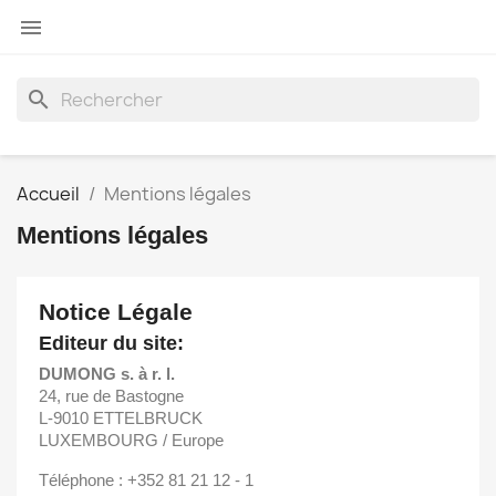

search
Accueil
Mentions légales
Mentions légales
Notice Légale
Editeur du site:
DUMONG s. à r. l.
24, rue de Bastogne
L-9010 ETTELBRUCK
LUXEMBOURG / Europe
Téléphone : +352 81 21 12 - 1