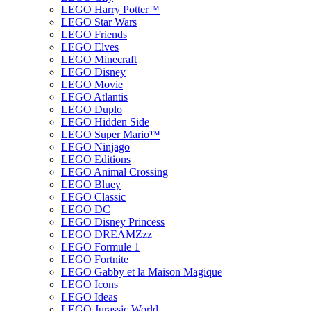
LEGO Harry Potter™
LEGO Star Wars
LEGO Friends
LEGO Elves
LEGO Minecraft
LEGO Disney
LEGO Movie
LEGO Atlantis
LEGO Duplo
LEGO Hidden Side
LEGO Super Mario™
LEGO Ninjago
LEGO Editions
LEGO Animal Crossing
LEGO Bluey
LEGO Classic
LEGO DC
LEGO Disney Princess
LEGO DREAMZzz
LEGO Formule 1
LEGO Fortnite
LEGO Gabby et la Maison Magique
LEGO Icons
LEGO Ideas
LEGO Jurassic World