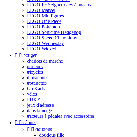
LEGO Le Seigneur des Anneaux
LEGO Marvel
LEGO Minifigures
LEGO One Piece
LEGO Pokémon
LEGO Sonic the Hedgehog
LEGO Speed Champions
LEGO Wednesday
LEGO Wicked


bouger
chariots de marche
porteurs
tricycles
draisiennes
trottinettes
Go Karts
vélos
PUKY
jeux d'adresse
dans la neige
tracteurs à pédales avec accessoires


câliner


doudous
doudous fille