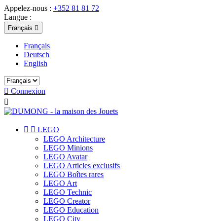
Appelez-nous :
+352 81 81 72
Langue :
Français

Français
Deutsch
English

Connexion



LEGO
LEGO Architecture
LEGO Minions
LEGO Avatar
LEGO Articles exclusifs
LEGO Boîtes rares
LEGO Art
LEGO Technic
LEGO Creator
LEGO Education
LEGO City