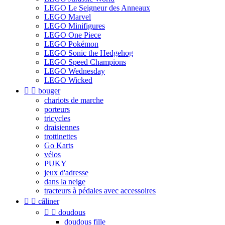
LEGO Le Seigneur des Anneaux
LEGO Marvel
LEGO Minifigures
LEGO One Piece
LEGO Pokémon
LEGO Sonic the Hedgehog
LEGO Speed Champions
LEGO Wednesday
LEGO Wicked


bouger
chariots de marche
porteurs
tricycles
draisiennes
trottinettes
Go Karts
vélos
PUKY
jeux d'adresse
dans la neige
tracteurs à pédales avec accessoires


câliner


doudous
doudous fille