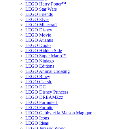
LEGO Harry Potter™
LEGO Star Wars
LEGO Friends
LEGO Elves
LEGO Minecraft
LEGO Disney
LEGO Movie
LEGO Atlantis
LEGO Duplo
LEGO Hidden Side
LEGO Super Mario™
LEGO Ninjago
LEGO Editions
LEGO Animal Crossing
LEGO Bluey
LEGO Classic
LEGO DC
LEGO Disney Princess
LEGO DREAMZzz
LEGO Formule 1
LEGO Fortnite
LEGO Gabby et la Maison Magique
LEGO Icons
LEGO Ideas
LEGO Jurassic World