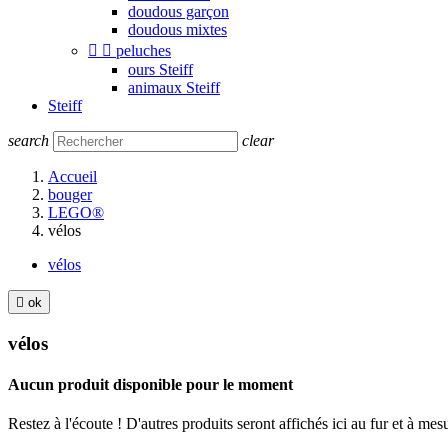
doudous garçon
doudous mixtes


peluches
ours Steiff
animaux Steiff
Steiff
search
clear
Accueil
bouger
LEGO®
vélos
vélos

ok
vélos
Aucun produit disponible pour le moment
Restez à l'écoute ! D'autres produits seront affichés ici au fur et à mesu