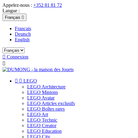
Appelez-nous :
+352 81 81 72
Langue :
Français

Français
Deutsch
English

Connexion



LEGO
LEGO Architecture
LEGO Minions
LEGO Avatar
LEGO Articles exclusifs
LEGO Boîtes rares
LEGO Art
LEGO Technic
LEGO Creator
LEGO Education
LEGO City