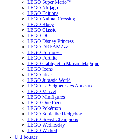
LEGO Super Mario™
LEGO Ninjago
LEGO Editions
LEGO Animal Crossing
LEGO Bluey
LEGO Classic
LEGO DC
LEGO Disney Princess
LEGO DREAMZzz
LEGO Formule 1
LEGO Fortnite
LEGO Gabby et la Maison Magique
LEGO Icons
LEGO Ideas
LEGO Jurassic World
LEGO Le Seigneur des Anneaux
LEGO Marvel
LEGO Minifigures
LEGO One Piece
LEGO Pokémon
LEGO Sonic the Hedgehog
LEGO Speed Champions
LEGO Wednesday
LEGO Wicked


bouger