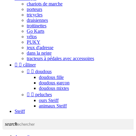
chariots de marche
porteurs
tricycles
draisiennes
trottinettes
Go Karts
vélos
PUKY
jeux d'adresse
dans la neige
tracteurs à pédales avec accessoires


câliner


doudous
doudous fille
doudous garçon
doudous mixtes


peluches
ours Steiff
animaux Steiff
Steiff
search