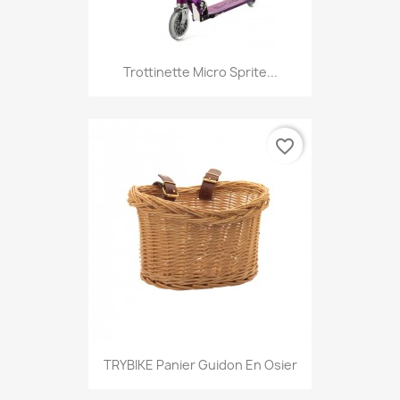
Trottinette Micro Sprite...
favorite_border
TRYBIKE Panier Guidon En Osier