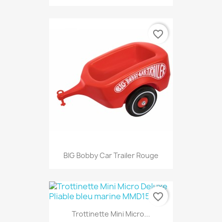
favorite_border
BIG Bobby Car Trailer Rouge
favorite_border
Trottinette Mini Micro...