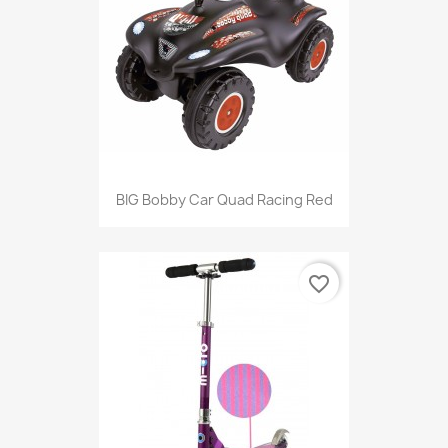
BIG Bobby Car Quad Racing Red
favorite_border