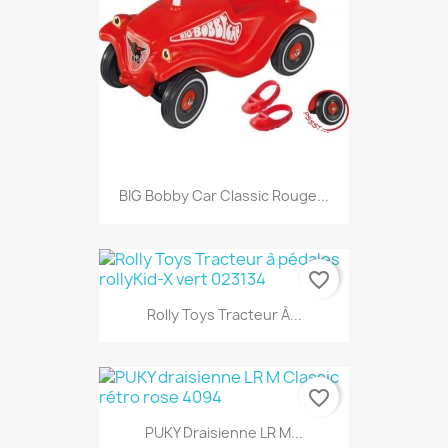
BIG Bobby Car Classic Rouge...
favorite_border
Rolly Toys Tracteur À...
favorite_border
PUKY Draisienne LR M...