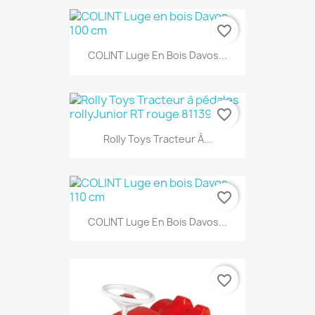
favorite_border
COLINT Luge En Bois Davos...
favorite_border
Rolly Toys Tracteur À...
favorite_border
COLINT Luge En Bois Davos...
favorite_border