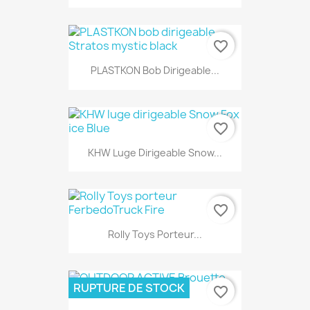
favorite_border
PLASTKON Bob Dirigeable...
favorite_border
KHW Luge Dirigeable Snow...
favorite_border
Rolly Toys Porteur...
RUPTURE DE STOCK
favorite_border