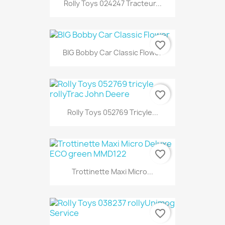
Rolly Toys 024247 Tracteur...
favorite_border
BIG Bobby Car Classic Flower
favorite_border
Rolly Toys 052769 Tricyle...
favorite_border
Trottinette Maxi Micro...
favorite_border