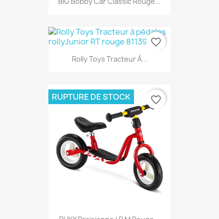
BIG Bobby Car Classic Rouge...
favorite_border
Rolly Toys Tracteur À...
RUPTURE DE STOCK
favorite_border