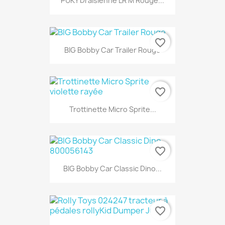
PUKY Draisienne LR M Rouge...
favorite_border
BIG Bobby Car Trailer Rouge
favorite_border
Trottinette Micro Sprite...
favorite_border
BIG Bobby Car Classic Dino...
favorite_border