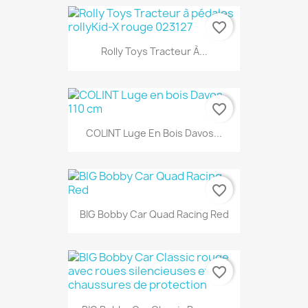
favorite_border
Rolly Toys Tracteur À...
favorite_border
COLINT Luge En Bois Davos...
favorite_border
BIG Bobby Car Quad Racing Red
favorite_border