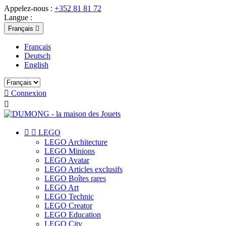
Appelez-nous :
+352 81 81 72
Langue :
Français

Français
Deutsch
English

Connexion



LEGO
LEGO Architecture
LEGO Minions
LEGO Avatar
LEGO Articles exclusifs
LEGO Boîtes rares
LEGO Art
LEGO Technic
LEGO Creator
LEGO Education
LEGO City