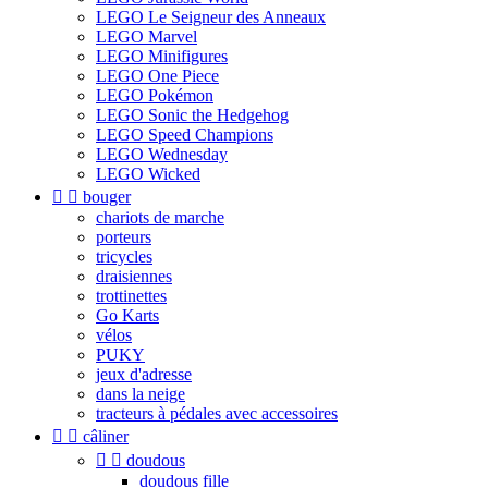
LEGO Le Seigneur des Anneaux
LEGO Marvel
LEGO Minifigures
LEGO One Piece
LEGO Pokémon
LEGO Sonic the Hedgehog
LEGO Speed Champions
LEGO Wednesday
LEGO Wicked


bouger
chariots de marche
porteurs
tricycles
draisiennes
trottinettes
Go Karts
vélos
PUKY
jeux d'adresse
dans la neige
tracteurs à pédales avec accessoires


câliner


doudous
doudous fille