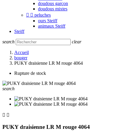
doudous garçon
doudous mixtes


peluches
ours Steiff
animaux Steiff
Steiff
search
clear
Accueil
bouger
PUKY draisienne LR M rouge 4064
Rupture de stock
search


PUKY draisienne LR M rouge 4064