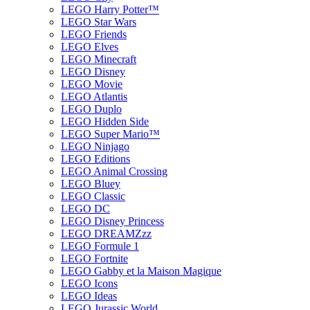
LEGO Harry Potter™
LEGO Star Wars
LEGO Friends
LEGO Elves
LEGO Minecraft
LEGO Disney
LEGO Movie
LEGO Atlantis
LEGO Duplo
LEGO Hidden Side
LEGO Super Mario™
LEGO Ninjago
LEGO Editions
LEGO Animal Crossing
LEGO Bluey
LEGO Classic
LEGO DC
LEGO Disney Princess
LEGO DREAMZzz
LEGO Formule 1
LEGO Fortnite
LEGO Gabby et la Maison Magique
LEGO Icons
LEGO Ideas
LEGO Jurassic World