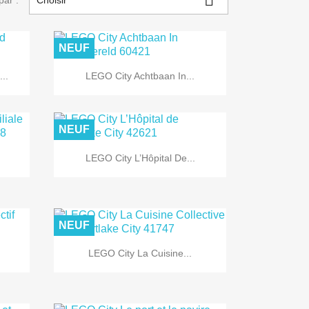
par :
Choisir
NEUF

Aperçu rapide
..
LEGO City Achtbaan In...
NEUF

Aperçu rapide
LEGO City L’Hôpital De...
NEUF

Aperçu rapide
LEGO City La Cuisine...