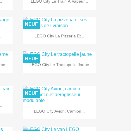

..
LEGO City Le Train À Vapeur...
NEUF

Aperçu rapide
.
LEGO City La Pizzeria Et...
NEUF

Aperçu rapide
sme
LEGO City Le Tractopelle Jaune
NEUF
..

Aperçu rapide
LEGO City Avion, Camion...