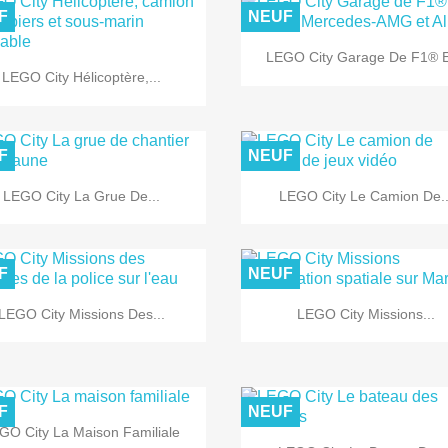
F
NEUF

Aperçu rapide
LEGO City Garage De F1® Et

Aperçu rapide
LEGO City Hélicoptère,...
F
NEUF


Aperçu rapide
Aperçu rapide
LEGO City La Grue De...
LEGO City Le Camion De..
F
NEUF


Aperçu rapide
Aperçu rapide
LEGO City Missions Des...
LEGO City Missions...
F
NEUF

Aperçu rapide
GO City La Maison Familiale
Aperçu rapide