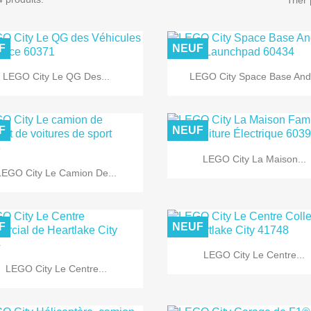
Trier 
F
NEUF


Aperçu rapide
Aperçu rapide
LEGO City Le QG Des...
LEGO City Space Base And.
F
NEUF

Aperçu rapide
LEGO City La Maison...

Aperçu rapide
LEGO City Le Camion De...
F
NEUF

Aperçu rapide
LEGO City Le Centre...

Aperçu rapide
LEGO City Le Centre...