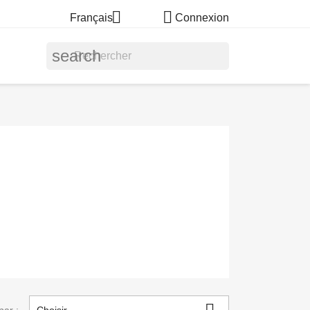


Français
Connexion
search
