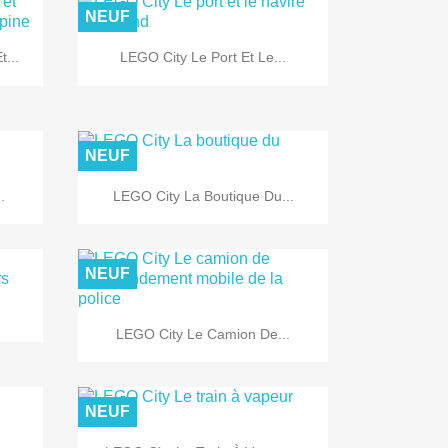
NEUF

Aperçu rapide
...
LEGO City Le Port Et Le...
NEUF

Aperçu rapide
.
LEGO City La Boutique Du...
NEUF

Aperçu rapide
LEGO City Le Camion De...
NEUF
Aperçu rapide