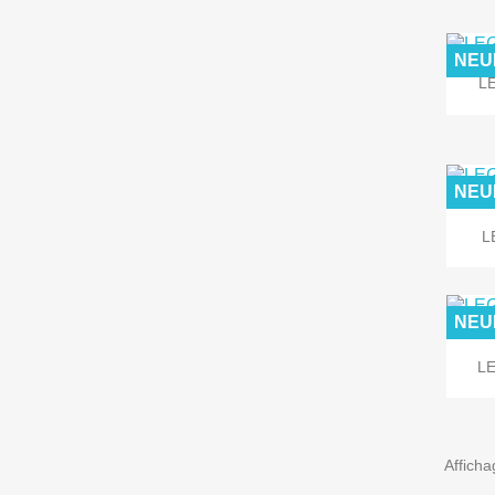
NEU
LE
NEU
L
NEU
LE
Afficha