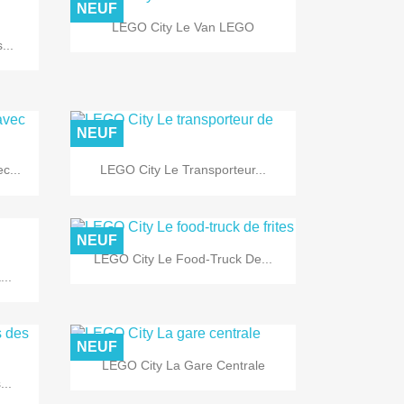
NEUF

Aperçu rapide
LEGO City Le Van LEGO
...
NEUF

Aperçu rapide
c...
LEGO City Le Transporteur...
NEUF

Aperçu rapide
LEGO City Le Food-Truck De...
..
NEUF

Aperçu rapide
LEGO City La Gare Centrale
...