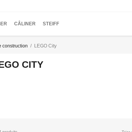
GER
CÂLINER
STEIFF
e construction
LEGO City
EGO CITY
4 produits.