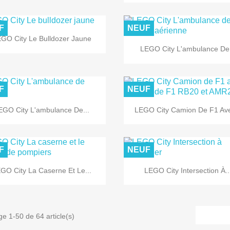
F
NEUF

Aperçu rapide
GO City Le Bulldozer Jaune

Aperçu rapide
LEGO City L'ambulance De.
F
NEUF


Aperçu rapide
Aperçu rapide
EGO City L'ambulance De...
LEGO City Camion De F1 Ave
F
NEUF


Aperçu rapide
Aperçu rapide
GO City La Caserne Et Le...
LEGO City Intersection À..
ge 1-50 de 64 article(s)