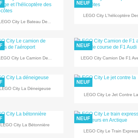
F
NEUF

Aperçu rapide
LEGO City L'hélicoptère Des

Aperçu rapide
LEGO City Le Bateau De...
F
NEUF


Aperçu rapide
Aperçu rapide
LEGO City Le Camion De...
LEGO City Camion De F1 Ave
F
NEUF

Aperçu rapide
LEGO City La Déneigeuse

Aperçu rapide
LEGO City Le Jet Contre La.
F
NEUF

Aperçu rapide
LEGO City La Bétonnière

Aperçu rapide
LEGO City Le Train Express