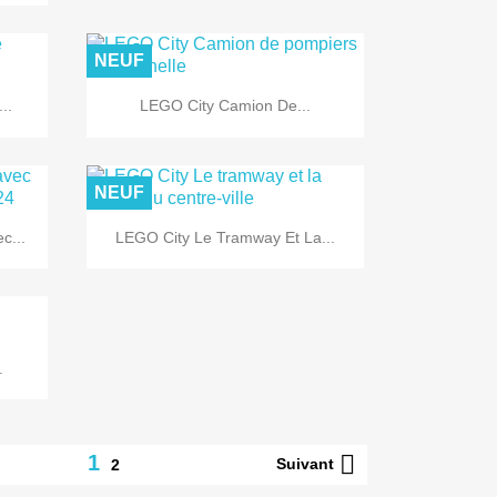
NEUF

Aperçu rapide
..
LEGO City Camion De...
NEUF

Aperçu rapide
c...
LEGO City Le Tramway Et La...
.

1
Suivant
2