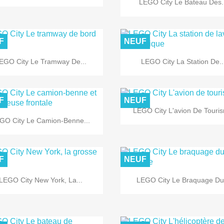

LEGO City Le Bateau Des.
F
NEUF


Aperçu rapide
Aperçu rapide
EGO City Le Tramway De...
LEGO City La Station De..
F
NEUF

Aperçu rapide
LEGO City L'avion De Touri

Aperçu rapide
GO City Le Camion-Benne...
F
NEUF


Aperçu rapide
Aperçu rapide
LEGO City New York, La...
LEGO City Le Braquage Du.