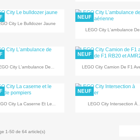
F
NEUF

Aperçu rapide
GO City Le Bulldozer Jaune

Aperçu rapide
LEGO City L'ambulance De.
F
NEUF


Aperçu rapide
Aperçu rapide
EGO City L'ambulance De...
LEGO City Camion De F1 Ave
F
NEUF


Aperçu rapide
Aperçu rapide
GO City La Caserne Et Le...
LEGO City Intersection À..
ge 1-50 de 64 article(s)