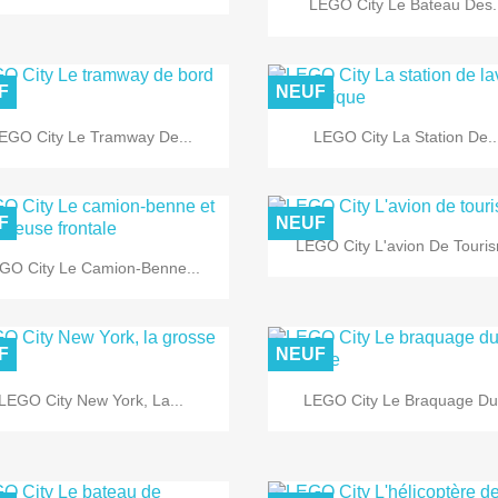

LEGO City Le Bateau Des.
F
NEUF


Aperçu rapide
Aperçu rapide
EGO City Le Tramway De...
LEGO City La Station De..
F
NEUF

Aperçu rapide
LEGO City L'avion De Touri

Aperçu rapide
GO City Le Camion-Benne...
F
NEUF


Aperçu rapide
Aperçu rapide
LEGO City New York, La...
LEGO City Le Braquage Du.