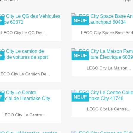
Trier 
F
NEUF


Aperçu rapide
Aperçu rapide
LEGO City Le QG Des...
LEGO City Space Base And.
F
NEUF

Aperçu rapide
LEGO City La Maison...

Aperçu rapide
LEGO City Le Camion De...
F
NEUF

Aperçu rapide
LEGO City Le Centre...

Aperçu rapide
LEGO City Le Centre...