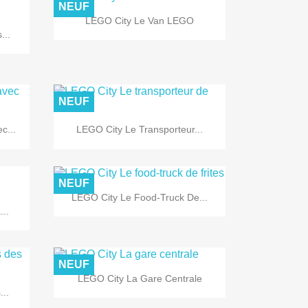
NEUF

Aperçu rapide
LEGO City Le Van LEGO
...
NEUF

Aperçu rapide
c...
LEGO City Le Transporteur...
NEUF

Aperçu rapide
LEGO City Le Food-Truck De...
..
NEUF

Aperçu rapide
LEGO City La Gare Centrale
...