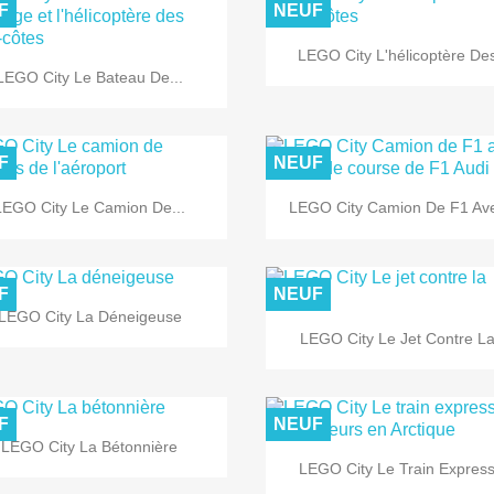
F
NEUF

Aperçu rapide
LEGO City L'hélicoptère Des

Aperçu rapide
LEGO City Le Bateau De...
F
NEUF


Aperçu rapide
Aperçu rapide
LEGO City Le Camion De...
LEGO City Camion De F1 Ave
F
NEUF

Aperçu rapide
LEGO City La Déneigeuse

Aperçu rapide
LEGO City Le Jet Contre La.
F
NEUF

Aperçu rapide
LEGO City La Bétonnière

Aperçu rapide
LEGO City Le Train Express