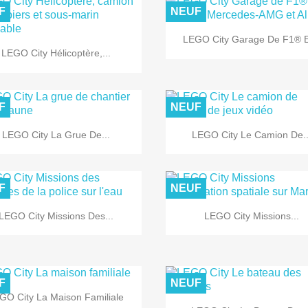
F
NEUF

Aperçu rapide
LEGO City Garage De F1® Et

Aperçu rapide
LEGO City Hélicoptère,...
F
NEUF


Aperçu rapide
Aperçu rapide
LEGO City La Grue De...
LEGO City Le Camion De..
F
NEUF


Aperçu rapide
Aperçu rapide
LEGO City Missions Des...
LEGO City Missions...
F
NEUF

Aperçu rapide
GO City La Maison Familiale
Aperçu rapide