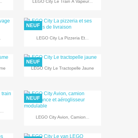

..
LEGO City Le Train À Vapeur...
NEUF

Aperçu rapide
.
LEGO City La Pizzeria Et...
NEUF

Aperçu rapide
sme
LEGO City Le Tractopelle Jaune
NEUF
..

Aperçu rapide
LEGO City Avion, Camion...