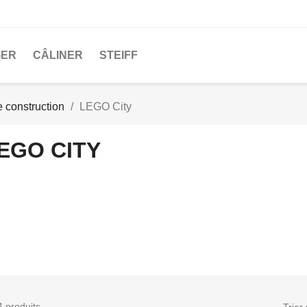
GER
CÂLINER
STEIFF
e construction
LEGO City
EGO CITY
4 produits.