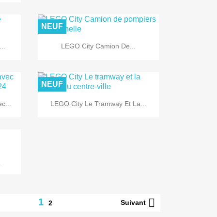
NEUF

Aperçu rapide
..
LEGO City Camion De...
NEUF

Aperçu rapide
c...
LEGO City Le Tramway Et La...
.

1
Suivant
2