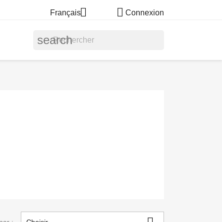


Français
Connexion
search
