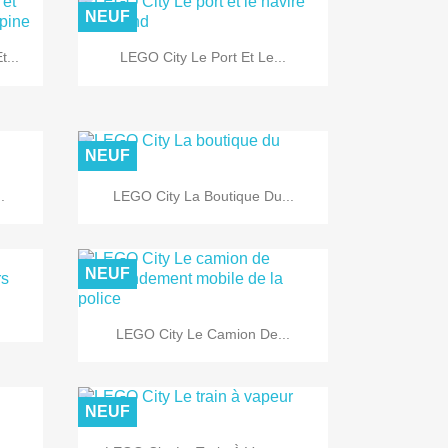
NEUF

Aperçu rapide
...
LEGO City Le Port Et Le...
NEUF

Aperçu rapide
.
LEGO City La Boutique Du...
NEUF

Aperçu rapide
LEGO City Le Camion De...
NEUF
Aperçu rapide