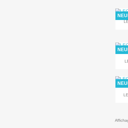
NEU
LE
NEU
L
NEU
LE
Afficha