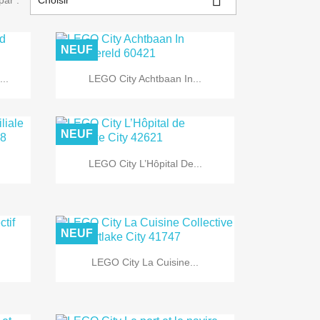
par :
Choisir
NEUF

Aperçu rapide
..
LEGO City Achtbaan In...
NEUF

Aperçu rapide
LEGO City L’Hôpital De...
NEUF

Aperçu rapide
LEGO City La Cuisine...